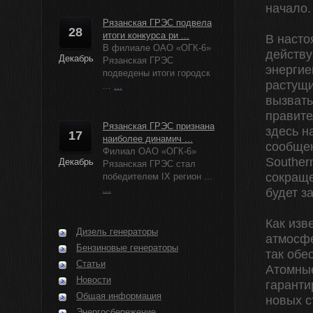
начало.
Рязанская ГРЭС подвела
28
итоги конкурса ри ...
В насто
В филиале ОАО «ОГК-6»
действу
Декабрь
Рязанская ГРЭС
энергие
подведены итоги городск
растущи
...
...
вызвать
правите
Рязанская ГРЭС признана
здесь н
17
наиболее динамич ...
сообщен
Филиал ОАО «ОГК-6»
Souther
Декабрь
Рязанская ГРЭС стал
сокраще
победителем IX регион ...
...
будет з
Как изв
Дизель генераторы
атмосфе
Бензиновые генераторы
так обе
Статьи
Атомные
Новости
гаранти
Общая информация
новых с
Энергосбережение