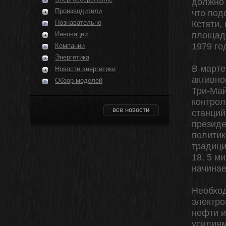
должно 
Производители
что под
Познавательно
Кстати,
Инновации
площадо
1979 го
Компании
Энергетика
В марте
Новости энергетики
активно
Обзор моделей
Три-Май
контрол
все новости
станций
президе
политик
традици
18, 5 м
начинае
Необход
электро
нефти 
усилиям