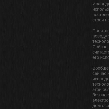
Ирланди
использ
постепе
строя н
Понятны
поводу 
техноло
Сейчас 
считает
его исп
Вообще,
сейчас 
исследо
техноло
этой об
безопас
электро
долгоср