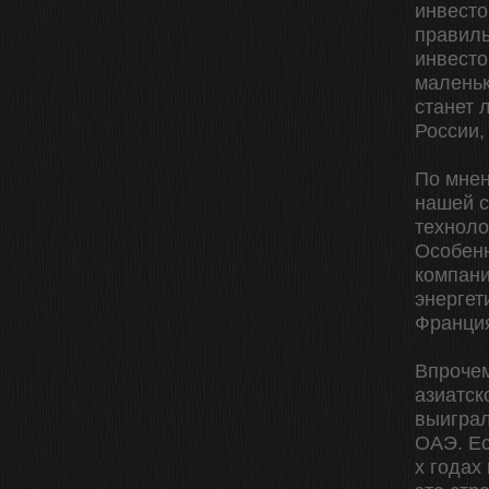
инвесто
правиль
инвесто
маленьк
станет 
России,
По мнен
нашей с
техноло
Особен
компани
энергет
Франция
Впрочем
азиатск
выиграл
ОАЭ. Ес
х годах