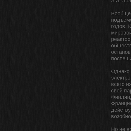
эта стр
Вообще,
подъеме
годов. 
мирово
реактор
обществ
останов
поспеши
Однако
электро
всего и
свой па
Финлянд
Франция
действу
возобно
Но не в