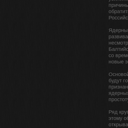
причины
обратит
Российс
Ядерные
развива
несмотр
Балтийс
со врем
новые э
Основой
будут г
признан
ядерных
простот
Ряд кру
этому о
открыва