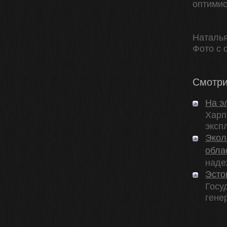
оптимис
Наталь
Фото с с
Смотри
На э
Харп
экспл
Экол
обла
наде
Эсто
Госу
гене