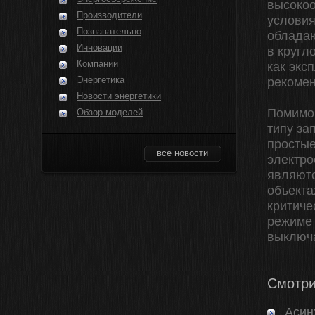
высокоо
Производители
условия
Познавательно
обладаю
Инновации
в кругл
Компании
как экс
Энергетика
рекомен
Новости энергетики
Помимо 
Обзор моделей
типу за
простые
все новости
электро
являютс
объекта
критиче
режиме 
выключа
Смотри
Асин