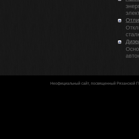
энер
элект
Отли
Откл
стал
Дизе
Осно
авто
Неофициальный сайт, посвященный Рязанской 