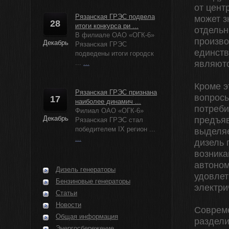
от цент
Рязанская ГРЭС подвела
может з
28
итоги конкурса ри ...
отдельн
В филиале ОАО «ОГК-6»
произво
Декабрь
Рязанская ГРЭС
единств
подведены итоги городск
...
...
являютс
Кроме э
Рязанская ГРЭС признана
вопросы
17
наиболее динамич ...
потреби
Филиал ОАО «ОГК-6»
Декабрь
предъяв
Рязанская ГРЭС стал
победителем IX регион ...
выделяе
...
дизель 
возника
автоном
Дизель генераторы
удовлет
Бензиновые генераторы
электри
Статьи
Новости
Совреме
Общая информация
раздели
Энергосбережение