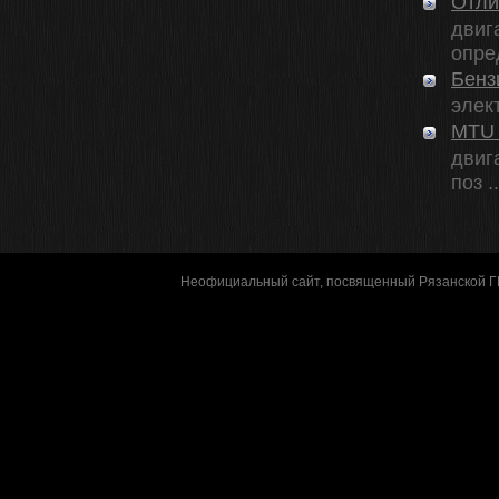
Отли
двиг
опре
Бенз
элек
MTU 
двиг
поз ..
Неофициальный сайт, посвященный Рязанской 