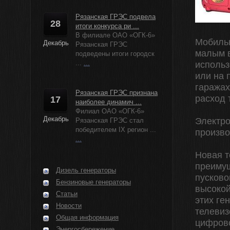
Рязанская ГРЭС подвела
28
итоги конкурса ри ...
В филиале ОАО «ОГК-6»
Мобильн
Декабрь
Рязанская ГРЭС
малым в
подведены итоги городск
...
...
использ
или на 
гаражах
Рязанская ГРЭС признана
расход 
17
наиболее динамич ...
Филиал ОАО «ОГК-6»
Декабрь
Электро
Рязанская ГРЭС стал
победителем IX регион ...
произво
...
Новая т
преимущ
Дизель генераторы
пусково
Бензиновые генераторы
высокой
Статьи
этих ге
Новости
телевиз
Общая информация
цифров
Энергосбережение