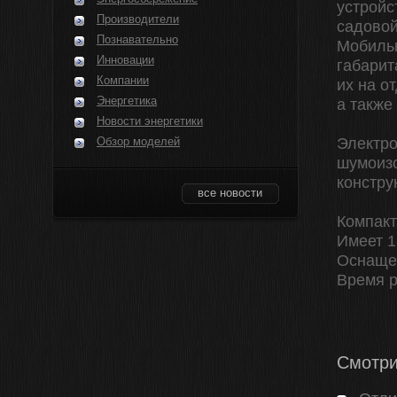
устройс
Производители
садовой
Познавательно
Мобильн
Инновации
габарит
Компании
их на о
Энергетика
а также
Новости энергетики
Обзор моделей
Электро
шумоизо
констру
все новости
Компакт
Имеет 1
Оснаще
Время р
Смотри