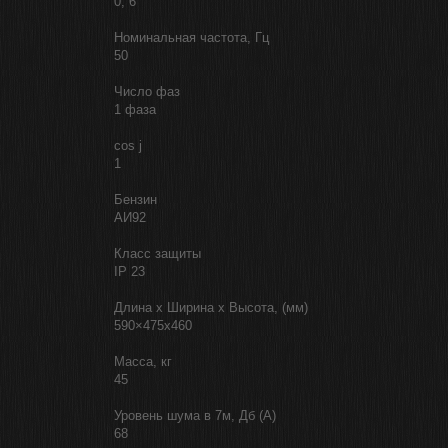
0, 6
Номинальная частота, Гц
50
Число фаз
1 фаза
cos j
1
Бензин
АИ92
Класс защиты
IP 23
Длина х Ширина х Высота, (мм)
590×475x460
Масса, кг
45
Уровень шума в 7м, Дб (А)
68