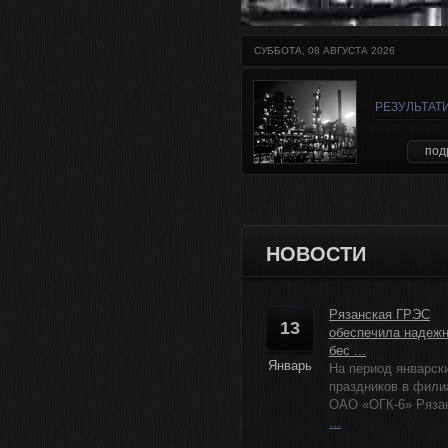
СУББОТА, 08 АВГУСТА 2026
РЕЗУЛЬТАТ
под
НОВОСТИ
Рязанская ГРЭС
13
обеспечила надеж
бес ...
Январь
На период январск
праздников в фили
ОАО «ОГК-6» Рязанс
...