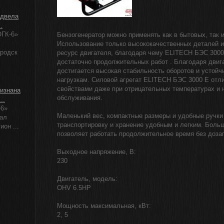
одвела
.
ГК-6»
Бензогенератор можно применять как в бытовых, так 
Использование только высококачественных деталей и
ородск
ресурс двигателя, благодаря чему ELITECH БЭС 300
достаточно продолжительных работ . Благодаря двиг
достигается высокая стабильность оборотов и устой
нагрузкам. Силовой агрегат ELITECH БЭС 3000 E отл
свойствами даже при отрицательных температурах и 
изнана
обслуживания.
..
-6»
Маленький вес, компактные размеры и удобные ручки
ал
транспортировку и хранение удобным и легким. Боль
ион ...
позволяет работать продолжительное время без доза
Выходное напряжение, В:
230
Двигатель, модель:
OHV 6.5HP
Мощность максимальная, кВт:
2, 5