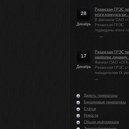
Рязанская ГРЭС п
28
итоги конкурса ри ..
В филиале ОАО «О
Декабрь
Рязанская ГРЭС
подведены итоги г
...
...
Рязанская ГРЭС пр
17
наиболее динамич .
Филиал ОАО «ОГК
Декабрь
Рязанская ГРЭС ст
победителем IX рег
...
Дизель генераторы
Бензиновые генераторы
Статьи
Новости
Общая информация
Энергосбережение