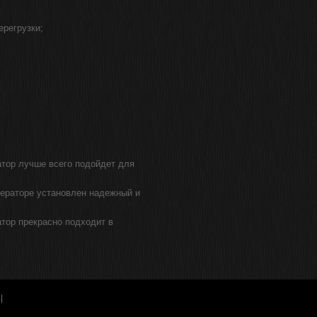
ерегрузки;
тор лучше всего подойдет для
ераторе установлен надежный и
тор прекрасно подходит в
|