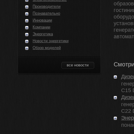
образов
Производители
гостини
Познавательно
оборудо
Инновации
установ
Компании
генерат
Энергетика
автомат
Новости энергетики
Обзор моделей
Смотри
все новости
Дизе
гене
C15 D
Дизе
гене
C22 D
Энер
пона