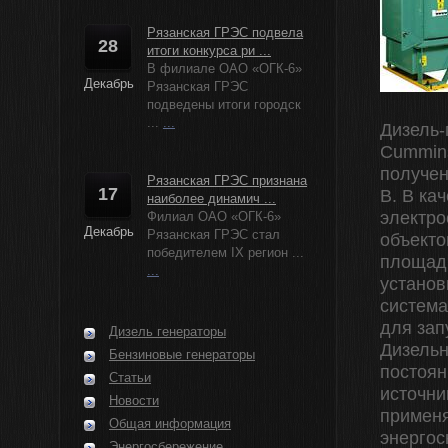
Рязанская ГРЭС подвела
28
итоги конкурса ри ...
В филиале ОАО «ОГК-6»
Декабрь
Рязанская ГРЭС
подведены итоги городск
...
...
Дизель-
Cummins
получен
Рязанская ГРЭС признана
17
В. В ка
наиболее динамич ...
электро
Филиал ОАО «ОГК-6»
Декабрь
Рязанская ГРЭС стал
объекто
победителем IX регион ...
площадк
...
установ
система
для зап
Дизель генераторы
Дизельн
Бензиновые генераторы
постоян
Статьи
источни
Новости
применя
Общая информация
энерго
Энергосбережение