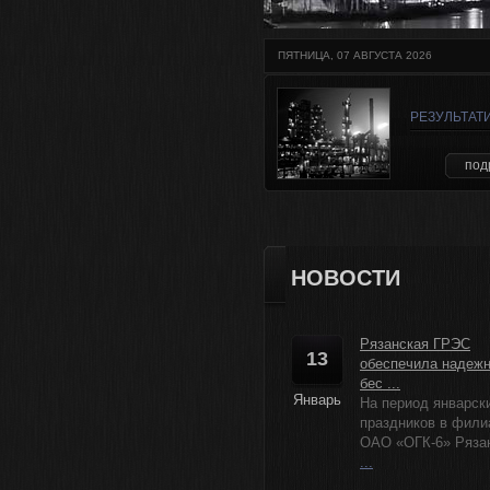
ПЯТНИЦА, 07 АВГУСТА 2026
РЕЗУЛЬТАТ
под
НОВОСТИ
Рязанская ГРЭС
13
обеспечила надеж
бес ...
Январь
На период январск
праздников в фили
ОАО «ОГК-6» Рязанс
...