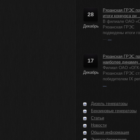
Рязанская ГРЭС п
28
итоги конкурса ри ..
В филиале ОАО «О
Декабрь
Рязанская ГРЭС
подведены итоги г
...
...
Рязанская ГРЭС пр
17
наиболее динамич .
Филиал ОАО «ОГК
Декабрь
Рязанская ГРЭС ст
победителем IX рег
...
Дизель генераторы
Бензиновые генераторы
Статьи
Новости
Общая информация
Энергосбережение