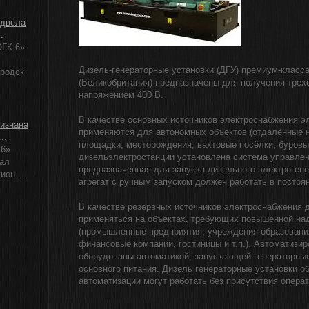
одвела
.
ГК-6»
Дизель-генераторные установки (ДГУ) премиум-класс
ородск
(Великобритания) предназначены для получения трех
напряжением 400 В.
В качестве основных источников электроснабжения э
изнана
применяются для автономных объектов (отдалённые 
..
площадки, месторождения, вахтовые посёлки, буровые
-6»
дизельэлектростанции установлена система управлен
ал
предназначенная для запуска дизельного электроген
ион ...
агрегат с ручным запуском должен работать в постоя
В качестве резервных источников электроснабжения 
применяться на объектах, требующих повышенной на
(промышленные предприятия, учреждения образования
финансовые компании, гостиницы и т.п.). Автоматизи
оборудованы автоматикой, запускающей генераторные
основного питания. Дизель генераторные установки о
автоматизации могут работать без присутствия операт