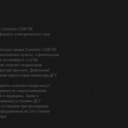
а Cummins C200 D5
фазного электрического тока
лектростанции Cummins C200 D5
населённые пункты, строительные
 установки и т.п.) На
ия электро генератором
ератора вручную. Дизельный
нном присутствии оператора ДГУ.
дизель-электростанции могут
дёжности энергоснабжения
 и медицины, банки и
рованные установки ДГУ
 установки при пропадании
борудованные по 2-й степени
ора.