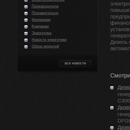
электро
Производители
повыше
Познавательно
предпри
Инновации
финансо
Компании
установ
Энергетика
генерат
Новости энергетики
Дизель 
Обзор моделей
автомат
все новости
Смотри
Дизе
гене
C300 
Дизе
гене
DFGB
Дизе