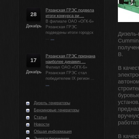
Рязанская ГРЭС подвела
28
итоги конкурса ри ...
В филиале ОАО «ОГК-6»
Декабрь
Рязанская ГРЭС
подведены итоги городск
Дизель-
...
...
Cummins
получен
В.
Рязанская ГРЭС признана
17
наиболее динамич ...
Филиал ОАО «ОГК-6»
В качес
Декабрь
Рязанская ГРЭС стал
электро
победителем IX регион ...
автоном
...
строите
буровые
установ
Дизель генераторы
предназ
Бензиновые генераторы
вручную
Статьи
работат
Новости
Общая информация
В качес
Энергосбережение