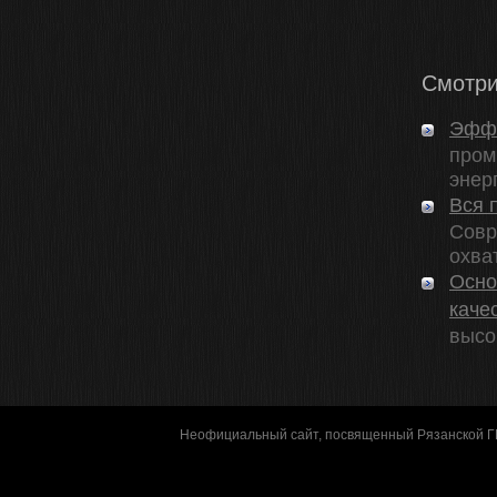
Смотри
Эффе
пром
энерг
Вся 
Совр
охва
Осно
каче
высо
Неофициальный сайт, посвященный Рязанской 