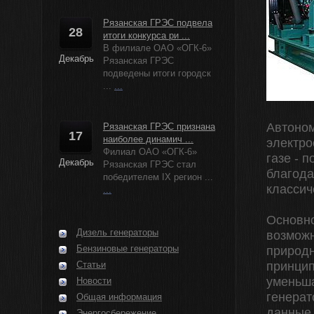
Рязанская ГРЭС подвела
28
итоги конкурса ри ...
В филиале ОАО «ОГК-6»
Декабрь
Рязанская ГРЭС
подведены итоги городск
...
...
Автоном
Рязанская ГРЭС признана
17
наиболее динамич ...
электро
Филиал ОАО «ОГК-6»
газе - 
Декабрь
Рязанская ГРЭС стал
благода
победителем IX регион ...
классич
...
Основно
Дизель генераторы
возможн
Бензиновые генераторы
природн
Статьи
принцип
уменьша
Новости
генерат
Общая информация
данные 
Энергосбережение