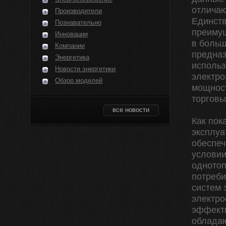
отличаю
Производители
Единств
Познавательно
преимущ
Инновации
в больш
Компании
предна
Энергетика
использ
Новости энергетики
электро
Обзор моделей
мощност
торговы
все новости
Как пок
эксплуа
обеспеч
условии
однотоп
потреби
систем 
электро
эффект
обладаю