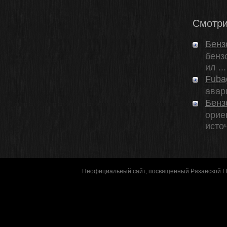
Смотри
Бенз
бенз
ил ...
Fuba
авар
Бенз
орие
источ
Неофициальный сайт, посвященный Рязанской 