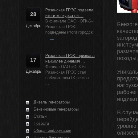
Рязанская ГРЭС подвела
28
итоги конкурса ри ...
В филиале ОАО «ОГК-6»
Бензоге
Декабрь
Рязанская ГРЭС
качеств
подведены итоги городск
загород
...
...
инструм
размера
Рязанская ГРЭС признана
походы,
17
наиболее динамич ...
Филиал ОАО «ОГК-6»
Уникаль
Декабрь
Рязанская ГРЭС стал
победителем IX регион ...
предотв
...
нагрузк
рабочег
индикат
Дизель генераторы
Бензиновые генераторы
В случа
Статьи
перейде
Новости
уровню 
Общая информация
близост
Энергосбережение