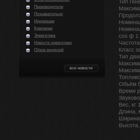
Тип ген
Производители
Максима
Познавательно
Продолж
Инновации
Номинал
Компании
Номинал
cos ф 1
Энергетика
Частота
Новости энергетики
Класс з
Обзор моделей
Тип дви
Максима
все новости
Максима
Топливо
Объём б
Время р
Звуково
Вес, кг 
Длина, 
Ширина,
Высота,