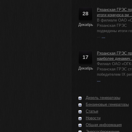
Рязанская ГРЭС п
28
итоги конкурса ри ..
В филиале ОАО «О
Декабрь
Рязанская ГРЭС
подведены итоги г
...
...
Рязанская ГРЭС пр
17
наиболее динамич .
Филиал ОАО «ОГК
Декабрь
Рязанская ГРЭС ст
победителем IX рег
...
Дизель генераторы
Бензиновые генераторы
Статьи
Новости
Общая информация
Энергосбережение