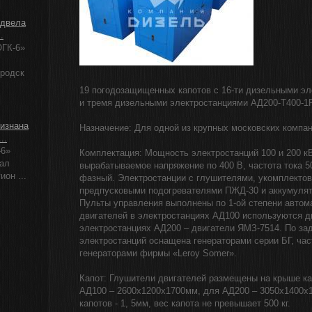
одвела
.
ГК-6»
ородск
19 погодозащищенных капотов с 16-ти дизельными э
и тремя дизельными электростанциями АД200-Т400-1
изнана
Назначение: Для одной из крупных московских компан
..
-6»
Комплектация: Мощность электростанций 100 и 200 кВ
ал
вырабатываемое напряжение по 400 В, частота тока 50
ион ...
фазный. Электростанции с глушителями, укомплекто
предпусковыми подогревателями ПЖД-30 и аккумуля
Пульты управления выполнены по 1-ой степени автом
двигателей в электростанциях АД100 используются д
электростанциях АД200 – двигатели ЯМЗ-7514. По за
электростанций оснащена генераторами серии БГ, час
генераторами фирмы «Leroy Somer».
Капот: Глушители двигателей размещены на крыше ка
АД100 – 2600х1200х1700мм, для АД200 – 3050х1400х
капотов - 1, 5мм, вес капота не превышает 500 кг.