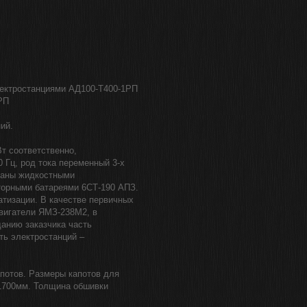
лектростанциями АД100-Т400-1РП
РП
ий.
т соответственно,
 Гц, род тока переменный 3-х
ваны жидкостными
торными батареями 6СТ-190 АПЗ.
атизации. В качестве первичных
вигатели ЯМЗ-238М2, в
данию заказчика часть
ть электростанций –
потов. Размеры капотов для
1700мм. Толщина обшивки