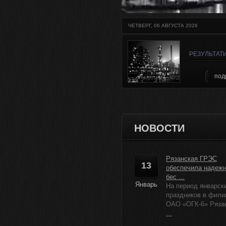
ЧЕТВЕРГ, 06 АВГУСТА 2026
РЕЗУЛЬТАТ
под
НОВОСТИ
Рязанская ГРЭС
13
обеспечила надеж
бес ...
Январь
На период январск
праздников в фили
ОАО «ОГК-6» Рязанс
...