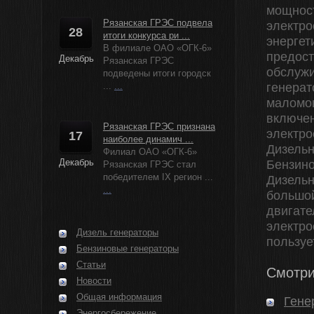
мощност
Рязанская ГРЭС подвела
электро
28
итоги конкурса ри ...
энергет
В филиале ОАО «ОГК-6»
предост
Декабрь
Рязанская ГРЭС
обслужи
подведены итоги городск
...
...
генерат
маломо
включен
Рязанская ГРЭС признана
электро
17
наиболее динамич ...
Дизельн
Филиал ОАО «ОГК-6»
Декабрь
Бензино
Рязанская ГРЭС стал
победителем IX регион ...
Дизельн
...
большо
двигате
электро
Дизель генераторы
пользуе
Бензиновые генераторы
Статьи
Смотри
Новости
Общая информация
Гене
Энергосбережение