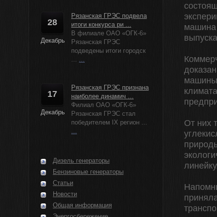
состоящ
экспери
Рязанская ГРЭС подвела
28
итоги конкурса ри ...
машина 
В филиале ОАО «ОГК-6»
выпуска
Декабрь
Рязанская ГРЭС
подведены итоги городск
Коммерч
...
...
доказан
машины 
Рязанская ГРЭС признана
климата
17
наиболее динамич ...
предпри
Филиал ОАО «ОГК-6»
Декабрь
Рязанская ГРЭС стал
От них 
победителем IX регион ...
...
углекис
природы
экологи
Дизель генераторы
линейку
Бензиновые генераторы
Статьи
Напомни
Новости
приняла
Общая информация
транспо
Энергосбережение