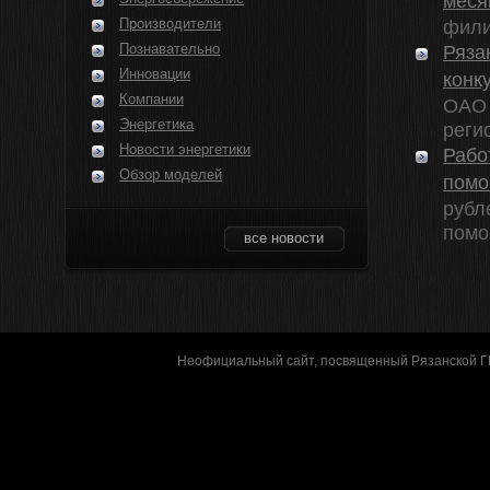
меся
Производители
фили
Познавательно
Ряза
Инновации
конк
Компании
ОАО 
Энергетика
регио
Новости энергетики
Рабо
Обзор моделей
помо
рубл
помощ
все новости
Неофициальный сайт, посвященный Рязанской 