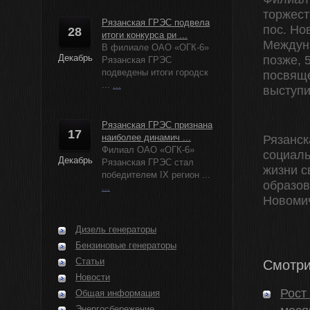
торжест
Рязанская ГРЭС подвела
пос. Но
28
итоги конкурса ри ...
Междуна
В филиале ОАО «ОГК-6»
Декабрь
позже, 
Рязанская ГРЭС
подведены итоги городск
посвящ
...
...
выступи
Рязанская ГРЭС признана
17
наиболее динамич ...
Рязанск
Филиал ОАО «ОГК-6»
социаль
Декабрь
Рязанская ГРЭС стал
жизни с
победителем IX регион ...
образов
...
Новомич
Дизель генераторы
Бензиновые генераторы
Статьи
Смотри
Новости
Рост
Общая информация
Энергосбережение