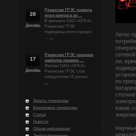
Рязанская ГРЭС подвела
28
итоги конкурса ри ...
В филиале ОАО «ОГК-6»
Декабрь
Рязанская ГРЭС
подведены итоги городск
Легко п
...
...
потреби
генерат
сетевой
Рязанская ГРЭС признана
17
наиболее динамич ...
ли, вре
Филиал ОАО «ОГК-6»
подведе
Декабрь
Рязанская ГРЭС стал
установ
победителем IX регион ...
по прог
...
батарея
столкнё
Дизель генераторы
электро
Какие с
Бензиновые генераторы
энерги
Статьи
Новости
Научные
Общая информация
немалой
Энергосбережение