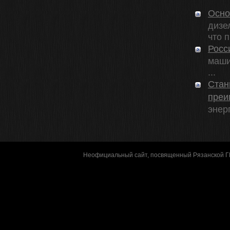
Осно
дизе
что п 
Росс
маши
...
Стан
преи
энерг
Неофициальный сайт, посвященный Рязанской 