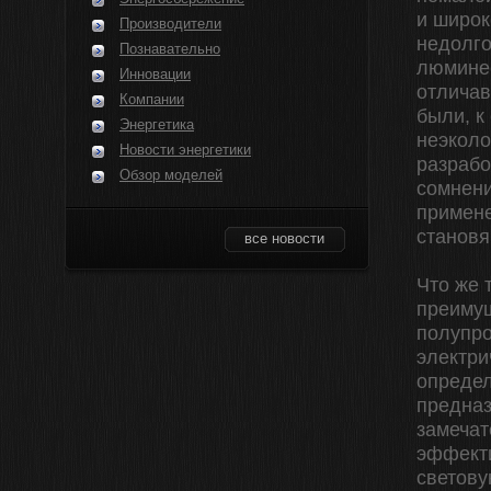
и широк
Производители
недолго
Познавательно
люминес
Инновации
отличав
Компании
были, к
Энергетика
неэколо
Новости энергетики
разрабо
Обзор моделей
сомнени
примене
становя
все новости
Что же 
преимущ
полупро
электри
определ
предназ
замечат
эффекти
светову