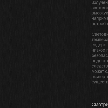
излучен
светоди
высокую
наприме
потребл
Светоди
темпера
содержа
низкое 
безопас
недоста
следств
может с
эксперт
существ
Смотри