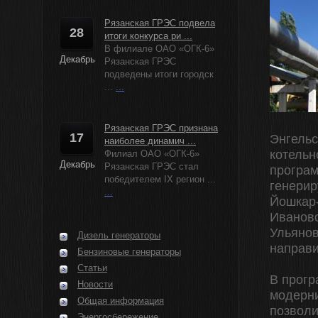
Рязанская ГРЭС подвела
28
итоги конкурса ри ...
В филиале ОАО «ОГК-6»
Декабрь
Рязанская ГРЭС
подведены итоги городск
...
...
Рязанская ГРЭС признана
17
Энгельс
наиболее динамич ...
котельн
Филиал ОАО «ОГК-6»
Декабрь
Рязанская ГРЭС стал
програм
победителем IX регион ...
генерир
...
Йошкар
Ивановс
Ульянов
Дизель генераторы
направи
Бензиновые генераторы
Статьи
В прогр
Новости
модерни
Общая информация
позволи
Энергосбережение