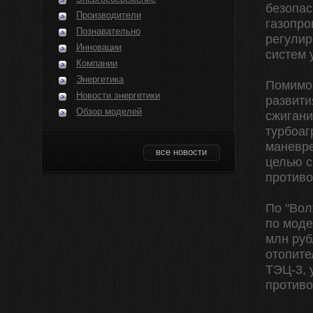
безопас
Производители
газопро
Познавательно
регулир
Инновации
систем 
Компании
Энергетика
Помимо 
Новости энергетики
развити
Обзор моделей
сжигани
турбоаг
маневре
все новости
целью с
против
По "Вол
по моде
млн руб
отопите
ТЭЦ-3, 
противо