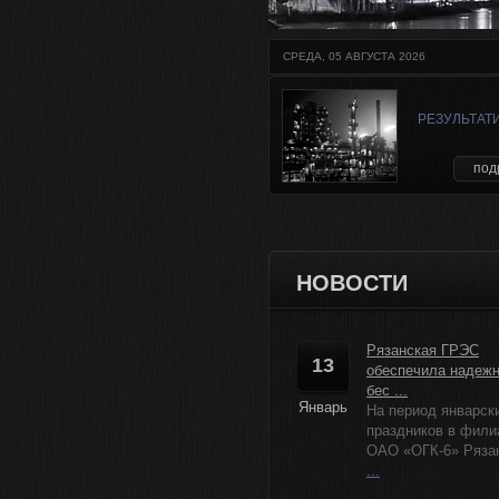
СРЕДА, 05 АВГУСТА 2026
РЕЗУЛЬТАТ
под
НОВОСТИ
Рязанская ГРЭС
13
обеспечила надеж
бес ...
Январь
На период январск
праздников в фили
ОАО «ОГК-6» Рязанс
...