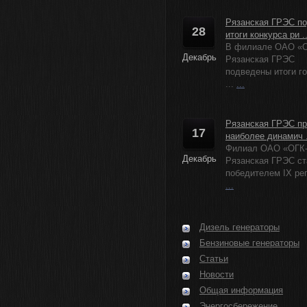
Рязанская ГРЭС п
28
итоги конкурса ри ..
В филиале ОАО «О
Декабрь
Рязанская ГРЭС
подведены итоги г
...
...
Рязанская ГРЭС пр
17
наиболее динамич .
Филиал ОАО «ОГК
Декабрь
Рязанская ГРЭС ст
победителем IX рег
...
Дизель генераторы
Бензиновые генераторы
Статьи
Новости
Общая информация
Энергосбережение