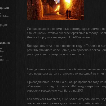
одвела
.
ГК-6»
ородск
Использование экономичных светодиодных ламп в ос
станет новым этапом энергосбережения в городе, зая
Дениса Бородича передает LETA/Postimees.
изнана
Бородич отметил, что в прошлом году в Таллинне бы
..
режимы уличного освещения, что привело к сокращен
-6»
расхода электроэнергии почти на треть.
ал
ион ...
Следующим этапом станет опробование различных ви
чего предполагается установить их на одной из улиц 
Присоединение Таллинна в ноябре прошлого года ко 
обязывает столицу Эстонии к 2020 году сократить пот
отраслях городского хозяйства на 20%.
Как отмечает Raepress, еще более актуальной эту з
открытие энергорынка для крупных потребителей, что,