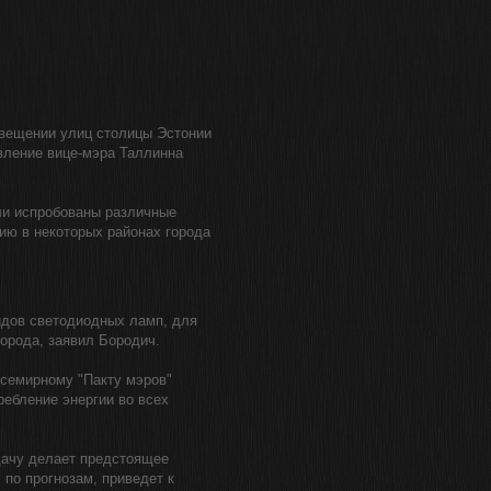
вещении улиц столицы Эстонии
вление вице-мэра Таллинна
ли испробованы различные
ию в некоторых районах города
дов светодиодных ламп, для
города, заявил Бородич.
всемирному "Пакту мэров"
ребление энергии во всех
адачу делает предстоящее
 по прогнозам, приведет к