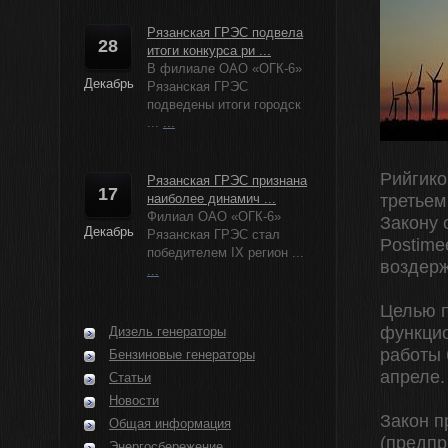
Рязанская ГРЭС подвела
28
итоги конкурса ри ...
В филиале ОАО «ОГК-6»
Декабрь
Рязанская ГРЭС
подведены итоги городск
...
...
Рийгико
Рязанская ГРЭС признана
17
наиболее динамич ...
третьем
Филиал ОАО «ОГК-6»
Закону 
Декабрь
Рязанская ГРЭС стал
Postime
победителем IX регион ...
воздерж
...
Целью п
функцио
Дизель генераторы
работы 
Бензиновые генераторы
апреле.
Статьи
Новости
Закон п
Общая информация
(предпр
Энергосбережение