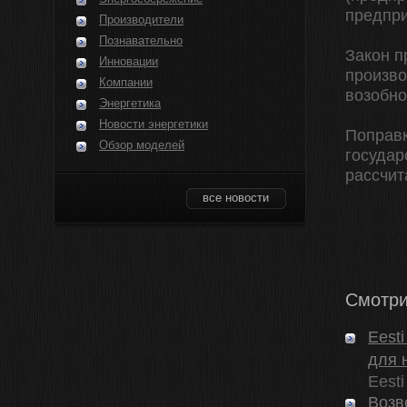
предпри
Производители
Познавательно
Закон п
Инновации
произво
Компании
возобно
Энергетика
Новости энергетики
Поправк
Обзор моделей
государ
рассчит
все новости
Смотри
Eest
для 
Eesti
Возв