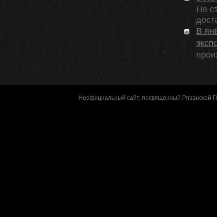
На с
доста
В ян
эксп
прои
Неофициальный сайт, посвященный Рязанской 