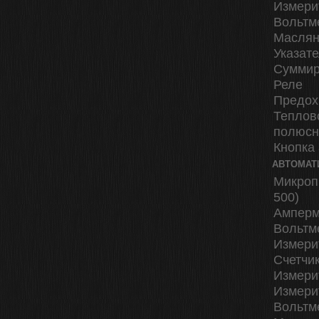
Измери
Вольтм
Маслян
Указат
Суммир
Реле
Предох
Теплов
полюс
Кнопка
АВТОМАТ
Микроп
500)
Амперм
Вольтм
Измери
Счетчи
Измери
Измери
Вольтм