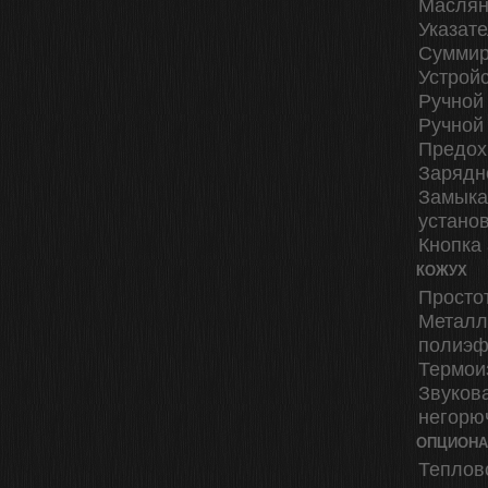
Маслян
Указат
Суммир
Устрой
Ручной
Ручной
Предох
Зарядн
Замыка
установ
Кнопка
КОЖУХ
Просто
Металл
полиэф
Термои
Звуков
негорю
ОПЦИОНАЛ
Теплов