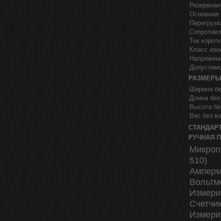
Резервная
Основная 
Перегрузк
Сопротивл
Ток корот
Класс изо
Напряжен
Допустимо
РАЗМЕР
Ширина бе
Длина без
Высота бе
Вес без ко
СТАНДАР
РУЧНАЯ 
Микроп
510)
Амперм
Вольтм
Измери
Счетчик
Измери