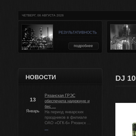
ЧЕТВЕРГ, 06 АВГУСТА 2026
РЕЗУЛЬТАТИВНОСТЬ
подробнее
НОВОСТИ
DJ 1
Рязанская ГРЭС
13
обеспечила надежную и
бес ...
Январь
На период январских
праздников в филиале
ОАО «ОГК-6» Рязанск ...
...