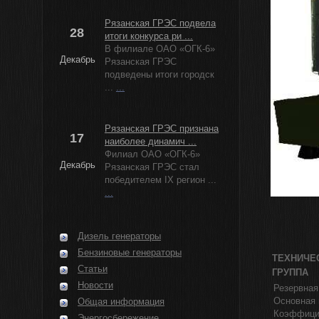
Рязанская ГРЭС подвела
28
итоги конкурса ри ...
В филиале ОАО «ОГК-6»
Декабрь
Рязанская ГРЭС
подведены итоги городск
...
...
Рязанская ГРЭС признана
17
наиболее динамич ...
Филиал ОАО «ОГК-6»
Декабрь
Рязанская ГРЭС стал
победителем IX регион ...
...
Дизель генераторы
Бензиновые генераторы
ТЕХНИЧЕ
Статьи
ГРУППА
Новости
Резервная
Основная 
Общая информация
Коэффицие
Энергосбережение