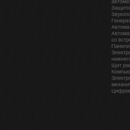
автома
Защитн
Звукоп
Генера
Автома
Автома
со вст
Панели
Электр
нижнег
Щит ра
Компью
Электр
механи
Цифров