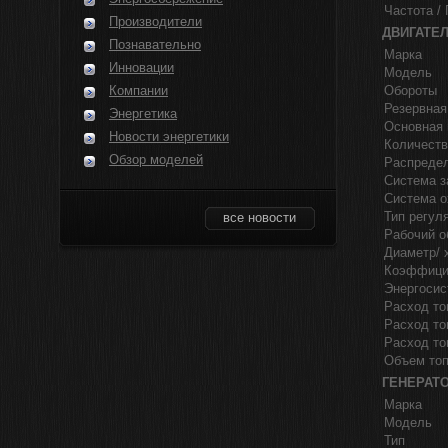
Частота / 
Производители
ДВИГАТЕ
Познавательно
Марка
Инновации
Модель
Компании
Обороты
Резервная
Энергетика
Основная 
Новости энергетики
Количеств
Обзор моделей
Распреде
Система з
Система 
Тип регул
все новости
Рабочий о
Диаметр/ 
Коэффици
Энергосис
Расход то
Расход то
Расход то
Объем топ
ГЕНЕРАТ
Марка
Модель
Тип