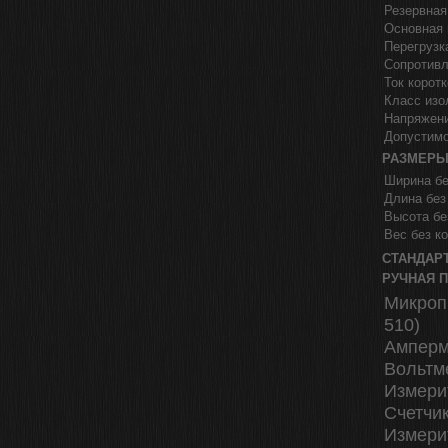
Резервная
Основная 
Перегрузк
Сопротивл
Ток корот
Класс изо
Напряжен
Допустимо
РАЗМЕР
Ширина бе
Длина без
Высота бе
Вес без ко
СТАНДАР
РУЧНАЯ 
Микроп
510)
Амперм
Вольтм
Измери
Счетчик
Измери