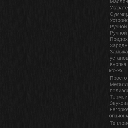
Маслян
Указат
Суммир
Устрой
Ручной
Ручной
Предох
Зарядн
Замыка
установ
Кнопка
КОЖУХ
Просто
Металл
полиэф
Термои
Звуков
негорю
ОПЦИОНАЛ
Теплов