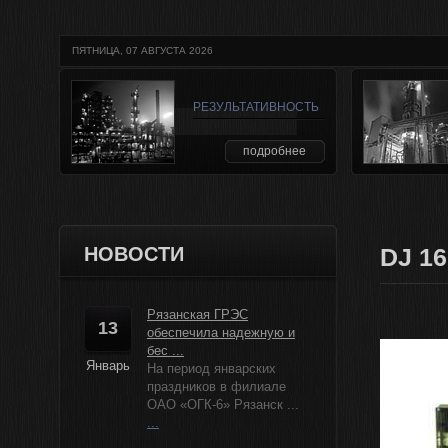
ПЯТНИЦА, 07 АВГУСТА 2026
РЕЗУЛЬТАТИВНОСТЬ
подробнее
НОВОСТИ
DJ 1
Рязанская ГРЭС
13
обеспечила надежную и
бес ...
Январь
На период январских
праздников в филиале
ОАО «ОГК-6» Рязанск ...
...