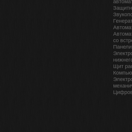
автома
Защитн
Звукоп
Генера
Автома
Автома
со вст
Панели
Электр
нижнег
Щит ра
Компью
Электр
механи
Цифров