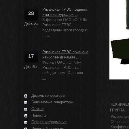
Рязанская ГРЭС подвела
28
итоги конкурса ри ...
В филиале ОАО «ОГК-6»
Декабрь
Рязанская ГРЭС
подведены итоги городск
...
...
Рязанская ГРЭС признана
17
наиболее динамич ...
Филиал ОАО «ОГК-6»
Декабрь
Рязанская ГРЭС стал
победителем IX регион ...
...
Дизель генераторы
Бензиновые генераторы
ТЕХНИЧЕ
Статьи
ГРУППА
Новости
Резервная
Основная 
Общая информация
Коэффицие
Энергосбережение