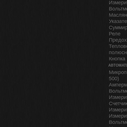
Измери
Вольтм
Маслян
Указат
Суммир
Реле
Предох
Теплов
полюс
Кнопка
АВТОМАТ
Микроп
500)
Амперм
Вольтм
Измери
Счетчи
Измери
Измери
Вольтм