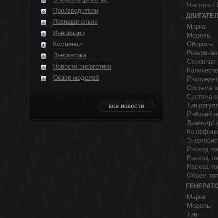
Частота / 
Производители
ДВИГАТЕ
Познавательно
Марка
Инновации
Модель
Компании
Обороты
Резервная
Энергетика
Основная 
Новости энергетики
Количеств
Обзор моделей
Распреде
Система з
Система 
Тип регул
все новости
Рабочий о
Диаметр/ 
Коэффици
Энергосис
Расход то
Расход то
Расход то
Объем топ
ГЕНЕРАТ
Марка
Модель
Тип