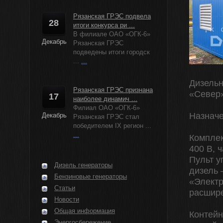
Рязанская ГРЭС подвела
28
итоги конкурса ри ...
В филиале ОАО «ОГК-6»
Декабрь
Рязанская ГРЭС
подведены итоги городск
...
...
Дизельн
Рязанская ГРЭС признана
«Север
17
наиболее динамич ...
Филиал ОАО «ОГК-6»
Назначе
Декабрь
Рязанская ГРЭС стал
победителем IX регион ...
...
Комплек
400 В, 
Пульт у
Дизель генераторы
дизель 
Бензиновые генераторы
«Электр
Статьи
расшир
Новости
Общая информация
Контейн
Энергосбережение