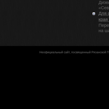
Дизе
«Сев
Для 
края
Пере
на ша
Неофициальный сайт, посвященный Рязанской 