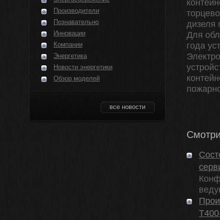
контейн
Производители
торцево
Познавательно
дизеля 
Инновации
Для обл
Компании
года ус
Электро
Энергетика
устройс
Новости энергетики
контейн
Обзор моделей
пожарно
все новости
Смотри
Сост
серв
Конф
веду
Прои
Т400