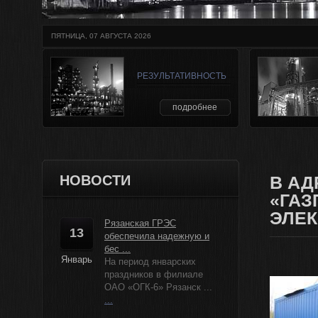
ПЯТНИЦА, 07 АВГУСТА 2026
РЕЗУЛЬТАТИВНОСТЬ
подробнее
НОВОСТИ
В АД
«ГАЗ
ЭЛЕК
Рязанская ГРЭС
13
обеспечила надежную и
бес ...
Январь
На период январских
праздников в филиале
ОАО «ОГК-6» Рязанск ...
...