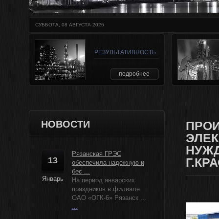
СУББОТА, 08 АВГУСТА 2026
РЕЗУЛЬТАТИВНОСТЬ
подробнее
НОВОСТИ
ПРОИ
ЭЛЕК
НУЖД
Рязанская ГРЭС
13
Г.КР
обеспечила надежную и
бес ...
Январь
На период январских
праздников в филиале
ОАО «ОГК-6» Рязанск ...
...