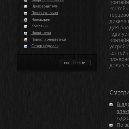
Контейн
Производители
контейн
Познавательно
торцево
Инновации
дизеля 
Компании
Для обл
Энергетика
года ус
Новости энергетики
Контейн
Обзор моделей
устройс
контейн
пожарно
все новости
долив т
Смотри
В ад
элек
АД20
По з