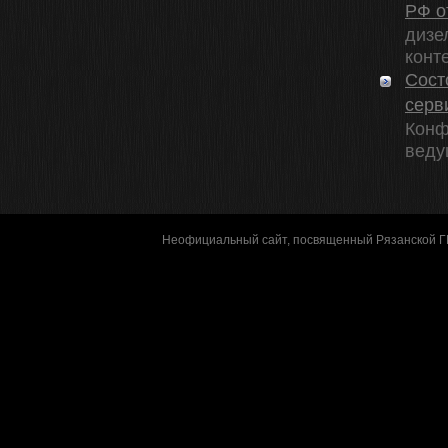
РФ о
дизе
конте
Сост
серв
Конф
веду
Неофициальный сайт, посвященный Рязанской 