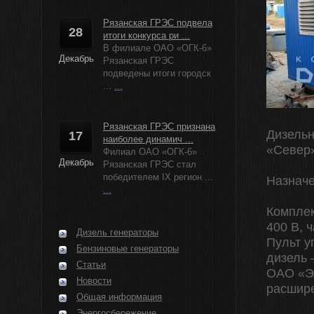
Рязанская ГРЭС подвела
28
итоги конкурса ри ...
В филиале ОАО «ОГК-6»
Декабрь
Рязанская ГРЭС
подведены итоги городск
...
...
Рязанская ГРЭС признана
Дизельн
17
наиболее динамич ...
«Север
Филиал ОАО «ОГК-6»
Декабрь
Рязанская ГРЭС стал
победителем IX регион ...
Назначе
...
Комплек
400 В, 
Дизель генераторы
Пульт у
Бензиновые генераторы
дизель
Статьи
ОАО «Эл
Новости
расшир
Общая информация
Энергосбережение