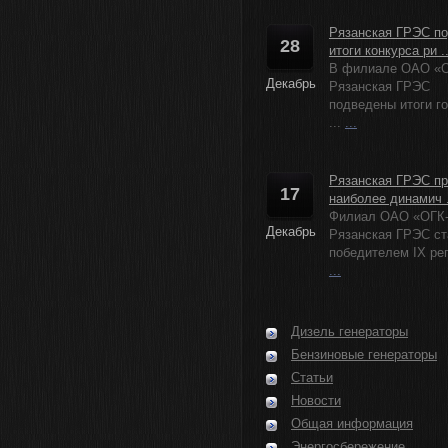
Рязанская ГРЭС п
28
итоги конкурса ри ..
В филиале ОАО «О
Декабрь
Рязанская ГРЭС
подведены итоги г
...
...
Рязанская ГРЭС пр
17
наиболее динамич .
Филиал ОАО «ОГК
Декабрь
Рязанская ГРЭС ст
победителем IX рег
...
Дизель генераторы
Бензиновые генераторы
Статьи
Новости
Общая информация
Энергосбережение