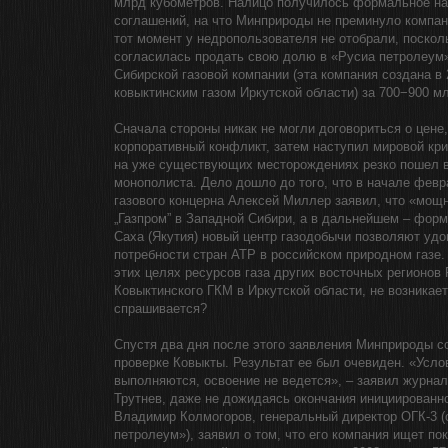
млрд кубометров. Налицо получилось формальное н
соглашений, на что Минприроды не преминуло компани
тот момент у недропользователя не отобрали, поскол
согласилась продать свою долю в «Русиа петролеум»
Сибирской газовой компании (эта компания создана в
ковыктинским газом Иркутской области) за 700−900 м
Сначала стороны никак не могли договориться о цене
корпоративный конфликт, затем наступил мировой кри
на уже существующих месторождениях резко пошел вн
монополиста. Дело дошло до того, что в начале февр
газового концерна Алексей Миллер заявил, что «мощ
„Газпром” в Западной Сибири, а в дальнейшем – фор
Саха (Якутия) новый центр газодобычи позволяют уд
потребности стран АТР в российском природном газе
этих целях ресурсов газа других восточных регионов 
Ковыктинского ГКМ в Иркутской области, не возникает»
спрашивается?
Спустя два дня после этого заявления Минприроды 
проверке Ковыкты. Результат ее был очевиден. «Услов
выполняются, освоение не ведется», – заявил журн
Трутнев, даже не дожидаясь окончания инициированно
Владимир Колмогоров, генеральный директор ОГК-3 (
петролеум»), заявил о том, что его компания ищет пок