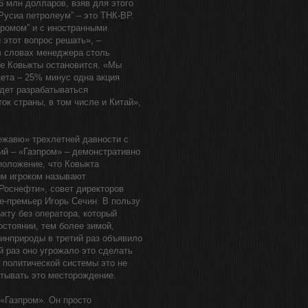
6 млн долларов, взяв для этого
Русиа петролеум” – это ТНК-BP.
промом” и с иностранными
 этот вопрос решать», –
в словах менеджера столь
ние Ковыкты остановится. «Мы
кета – 25% минус одна акция
удет разрабатываться
ок страны, в том числе и Китай»,
ежавю» трехлетней давности с
тий – «Газпром» – демонстративно
положение, что Ковыкта
ким игроком называют
Роснефти», совет директоров
е-премьер Игорь Сечин. В пользу
кту без оператора, который
стоянии, тем более зимой,
инприроды в третий раз объявило
й раз оно угрожало это сделать
й политической системы это не
атывать это месторождение.
 «Газпром». Он просто