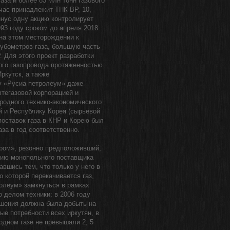
аза и более 83 млн тонн газового
час принадлежит ТНК-ВР, 10,
нус одну акцию контролирует
993 году сроком до апреля 2018
на этом месторождении к
кубометров газа, большую часть
 Для этого проект разработки
ого газопровода протяженностью
ркутск, а также
ду «Русиа петролеум» даже
тегазовой корпорацией и
родного технико-экономического
й и Республику Корея (сырьевой
поставок газа в КНР и Корею был
за в год соответственно.
пром», резонно предположивший,
ению монопольного поставщика
авшись тем, что только у него в
о которой перекачивается газ,
олеум» замкнуться в рамках
 делом техники: в 2006 году
ашения должна была добыть на
вые потребности всех иркутян, в
родном газе не превышали 2, 5