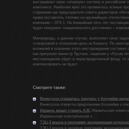
выстраивает свою «опорную» систему в российском т
комплексе. Наиболее ярко это проявилось осенью про
стараниям как председателя совета директоров «Ин
права поставлять топливо на крупнейшую отечестве
компанию – ОГК-1. На ближайшие пять лет поставщико
будет конкурент «национального достояния» – компа
Минприроды, в данном случае, выполняет свою зада
сговорчивой в отношении цены за Ковыкту. По некото
вложений в освоение этого месторождения составил 
как пригрозил министр Трутнев, лицензия у «Русиа пе
месторождение уйдет в нераспределенный фонд, то э
компенсировать не будет.
Смотрите также:
Венесуэла отказалась покупать у Колумбии недо
Венесуэла отвергла предложение Колумбии о покуп
Израиль решил строить АЭС
Израильская комисси
Израильская электрическая к ...
ТЭЦ-3 вошла в программу модернизации котельно
ТЭЦ-3 вошла в целевую программу модернизации к