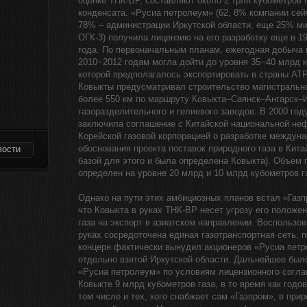
оценке ТНК-ВР, составляют около 2 трлн кубометров г
конденсата. «Русиа петролеум» (62, 8% компании сей
78% – администрации Иркутской области, еще 25% ми
ОГК-3) получила лицензию на его разработку еще в 1
года. По первоначальным планам, ежегодная добыча 
2010−2012 годам могла дойти до уровня 35−40 млрд 
которой предполагалось экспортировать в страны АТР.
Ковыкты предусматривал строительство магистральн
более 550 км по маршруту Ковыкта–Саянск–Ангарск–И
газоразделительного и гелиевого заводов. В 2000 го
заключила соглашение с Китайской национальной неф
Корейской газовой корпорацией о разработке междуна
обоснования проекта поставок природного газа в Кита
вости
базой для этого и была определена Ковыкта). Объем 
определен на уровне 20 млрд и 10 млрд кубометров га
Однако на пути этих амбициозных планов встал «Газ
что Ковыкта в руках ТНК-ВР несет угрозу его полож
газа на экспорт в азиатском направлении. Воспользов
руках сосредоточена единая газотранспортная сеть, п
концерн фактически вынудил акционеров «Русиа петр
отдельно взятой Иркутской области. Дальнейшее было
«Русиа петролеум» по условиям лицензионного согл
Ковыкте 9 млрд кубометров газа, в то время как годо
том числе и тех, кого снабжает сам «Газпром», в при