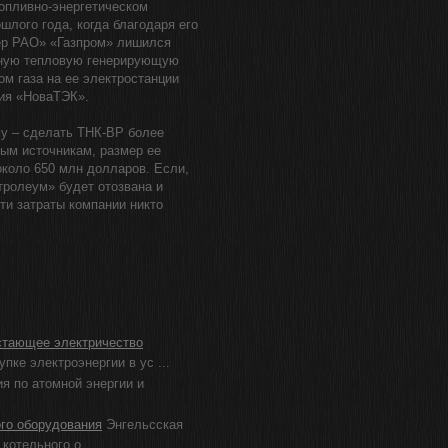
опливно-энергетическом
шлого года, когда благодаря его
тер РАО» «Газпром» лишился
нную тепловую генерирующую
м газа на ее электростанции
ния «НоваТЭК».
чу – сделать ТНК-ВР более
рым источникам, размер ее
около 650 млн долларов. Если,
тролеум» будет отозвана и
ти затраты компании никто
стающее электричество
ке электроэнергии в ус ...
я по атомной энергии и
го оборудования
Энгельсская
отельного о ...