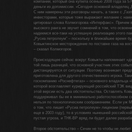
компании, который она купила осенью 2008 года за 57
деньги из допэмиссии. «Сегодня основной владелец „
С ним намерены эти разговоры начать, а также с „Газ
инвесторами, которые тоже выражают желание с нами
цитировал слова Колмогорова «Интерфакс». Причем 
высокого ранга не звучит сомнений в том, что освое
надеемся все-таки на успешную реализацию этого па
„Русиа петролеум” – поскольку в ближайшее время б
Ковыктинское месторождение по поставке газа на вост
– сказал Колмогоров.
Происходящее сейчас вокруг Ковыкты напоминает «д
той лишь разницей, что основной участник этих собы
дистанцируется от ситуации. Поэтому возникает пред
приготовлена для другого отечественного игрока. Та
госкомпанию «Роснефтегаз» – основного владельца «
которой возглавляет курирующий российский ТЭК виц
этой версии есть два обстоятельства. Оставлять Ковы
поддерживал бы ее в минимально работоспособном со
нельзя по технологическим соображениям. Если уж М
о том, что лишит «Русиа петролеум» лицензии (первы
еще в 2003 году), то в условиях нынешней российско
пустая угроза, и ТНК-ВР вряд ли будет далее разраб
Второе обстоятельство – Сечин не то чтобы не любит