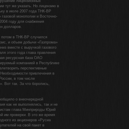
арушение лицензионных
и тут же указать. Но лицензию в
ьку в июле 2007 года ТНК-ВР
 газовой монополии и Восточно-
 2004 году для снабжения
лн долларов.
, потом в ТНК-ВР случился
зис, и объем добычи «Газпрома»
из вместе с выручкой газового
аля этого года глава правления
ная ресурсная база ОАО
мируемый компанией в Республике
овлетворить перспективные
. Необходимости привлечения в
России, в том числе
. Вот так. За что боролись,
сообщило о внеочередной
ия как не выполнялись, так и не
алистам глава Минприроды Юрий
й им проверки. В это же время
одного из акционеров «Русиа
упателей на свой пакет в