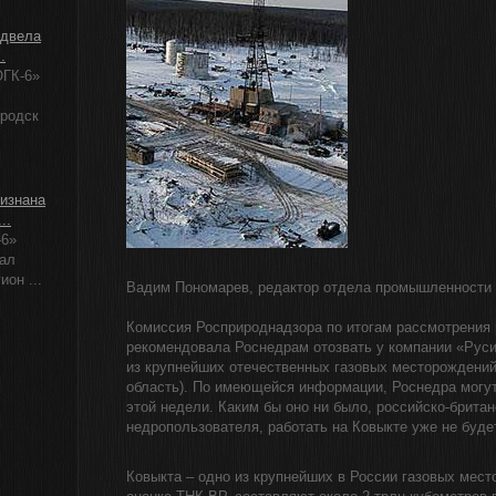
одвела
.
ГК-6»
ородск
изнана
..
-6»
ал
ион ...
Вадим Пономарев, редактор отдела промышленности 
Комиссия Росприроднадзора по итогам рассмотрения 
рекомендовала Роснедрам отозвать у компании «Рус
из крупнейших отечественных газовых месторождений
область). По имеющейся информации, Роснедра могут
этой недели. Каким бы оно ни было, российско-брита
недропользователя, работать на Ковыкте уже не буде
Ковыкта – одно из крупнейших в России газовых мест