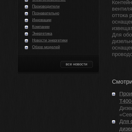
Контейн
Производители
вентиля
Познавательно
оттока 
Инновации
оснащен
Компании
извещат
Энергетика
Для обо
Новости энергетики
дизельн
Обзор моделей
оснащен
проводо
все новости
Смотри
Прои
Т400
Дизе
«Сев
Для 
дизе