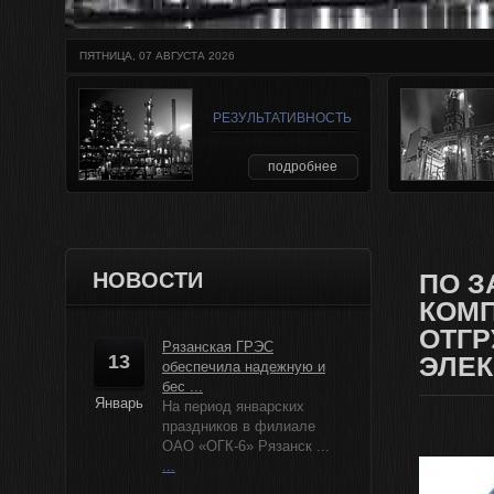
ПЯТНИЦА, 07 АВГУСТА 2026
РЕЗУЛЬТАТИВНОСТЬ
подробнее
НОВОСТИ
ПО З
КОМП
ОТГР
Рязанская ГРЭС
13
ЭЛЕК
обеспечила надежную и
бес ...
Январь
На период январских
праздников в филиале
ОАО «ОГК-6» Рязанск ...
...