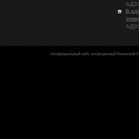
АД20
В ад
элек
АД20
Неофициальный сайт, посвященный Рязанской 