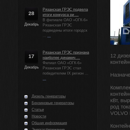
Рязанская ГРЭС подвела
28
итоги конкурса ри ...
В филиале ОАО «ОГК-6»
Декабрь
Рязанская ГРЭС
подведены итоги городск
...
...
Рязанская ГРЭС признана
12 дизе
17
наиболее динамич ...
контейн
Филиал ОАО «ОГК-6»
Декабрь
Рязанская ГРЭС стал
победителем IX регион ...
Назначе
...
Комплек
контейн
Дизель генераторы
кВт, вы
Бензиновые генераторы
род ток
Статьи
VOLVO 
Новости
Общая информация
Контейн
Энергосбережение